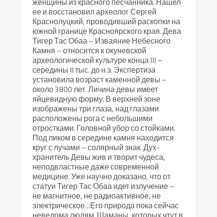
женщины из красного песчанника. Нашел
ее и восстановил археолог Сергей
Краснолуцкий, проводивший раскопки на
южной границе Красноярского края. Дева
Тигер Тас Обаа – Изваяние Небесного
Камня – относится к окуневской
археологической культуре конца III –
середины II тыс. до н.э. Экспертиза
установила возраст каменной девы –
около 3800 лет. Личина девы имеет
яйцевидную форму. В верхней зоне
изображены три глаза, над глазами
расположены рога с небольшими
отростками. Головной убор со стойками.
Под ликом в середине камня находится
круг с лучами – солярный знак. Дух-
хранитель Девы жив и творит чудеса,
неподвластные даже современной
медицине. Уже научно доказано, что от
статуи Тигер Тас Обаа идет излучение –
не магнитное, не радиоактивное, не
электрическое…Его природа пока сейчас
неведома людям. Шаманы, которых чтут в