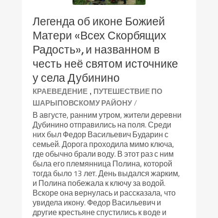
Легенда об иконе Божией
Матери «Всех Скорбящих
Радость», и названном в
честь неё святом источнике
у села Дубинино
,
КРАЕВЕДЕНИЕ
ПУТЕШЕСТВИЕ ПО
/
ШАРЫПОВСКОМУ РАЙОНУ
В августе, ранним утром, жители деревни
Дубинино отправились на поля. Среди
них был Федор Васильевич Бударин с
семьей. Дорога проходила мимо ключа,
где обычно брали воду. В этот раз с ним
была его племянница Полина, которой
тогда было 13 лет. День выдался жарким,
и Полина побежала к ключу за водой.
Вскоре она вернулась и рассказала, что
увидела икону. Федор Васильевич и
другие крестьяне спустились к воде и