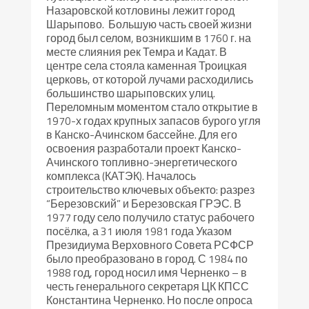
Назаровской котловины лежит город
Шарыпово. Большую часть своей жизни
город был селом, возникшим в 1760 г. на
месте слияния рек Темра и Кадат. В
центре села стояла каменная Троицкая
церковь, от которой лучами расходились
большинство шарыповских улиц.
Переломным моментом стало открытие в
1970-х годах крупных запасов бурого угля
в Канско-Ачинском бассейне. Для его
освоения разработали проект Канско-
Ачинского топливно-энергетического
комплекса (КАТЭК). Началось
строительство ключевых объекто: разрез
“Березовский” и Березовская ГРЭС. В
1977 году село получило статус рабочего
посёлка, а 31 июля 1981 года Указом
Президиума Верховного Совета РСФСР
было преобразовано в город. С 1984 по
1988 год, город носил имя Черненко – в
честь генерального секретаря ЦК КПСС
Константина Черненко. Но после опроса