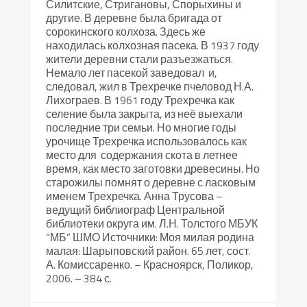
Силитские, Стригановы, Спорыхины и
другие. В деревне была бригада от
сорокинского колхоза. Здесь же
находилась колхозная пасека. В 1937 году
жители деревни стали разъезжаться.
Немало лет пасекой заведовал и,
следовал, жил в Трехречке пчеловод Н.А.
Лихограев. В 1961 году Трехречка как
селение была закрыта, из неё выехали
последние три семьи. Но многие годы
урочище Трехречка использовалось как
место для содержания скота в летнее
время, как место заготовки древесины. Но
старожилы помнят о деревне с ласковым
именем Трехречка. Анна Трусова –
ведущий библиограф Центральной
библиотеки округа им. Л.Н. Толстого МБУК
“МБ” ШМО Источники: Моя милая родина
малая: Шарыповский район. 65 лет, сост.
А. Комиссаренко. – Красноярск, Поликор,
2006. – 384 с.