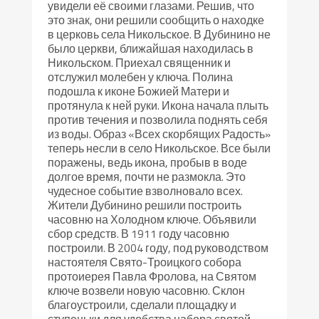
увидели её своими глазами. Решив, что
это знак, они решили сообщить о находке
в церковь села Никольское. В Дубинино не
было церкви, ближайшая находилась в
Никольском. Приехал священник и
отслужил молебен у ключа. Полина
подошла к иконе Божией Матери и
протянула к ней руки. Икона начала плыть
против течения и позволила поднять себя
из воды. Образ «Всех скорбящих Радость»
теперь несли в село Никольское. Все были
поражены, ведь икона, пробыв в воде
долгое время, почти не размокла. Это
чудесное событие взволновало всех.
Жители Дубинино решили построить
часовню на Холодном ключе. Объявили
сбор средств. В 1911 году часовню
построили. В 2004 году, под руководством
настоятеля Свято-Троицкого собора
протоиерея Павла Фролова, на Святом
ключе возвели новую часовню. Склон
благоустроили, сделали площадку и
ступеньки для удобства набора святой