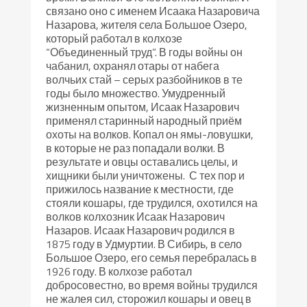
связано оно с именем Исаака Назаровича
Назарова, жителя села Большое Озеро,
который работал в колхозе
“Объединенный труд”. В годы войны он
чабанил, охранял отары от набега
волчьих стай – серых разбойников в те
годы было множество. Умудренный
жизненным опытом, Исаак Назарович
применял старинный народный приём
охоты на волков. Копал он ямы-ловушки,
в которые не раз попадали волки. В
результате и овцы оставались целы, и
хищники были уничтожены. С тех пор и
прижилось название к местности, где
стояли кошары, где трудился, охотился на
волков колхозник Исаак Назарович
Назаров. Исаак Назарович родился в
1875 году в Удмуртии. В Сибирь, в село
Большое Озеро, его семья перебралась в
1926 году. В колхозе работал
добросовестно, во время войны трудился
не жалея сил, сторожил кошары и овец в