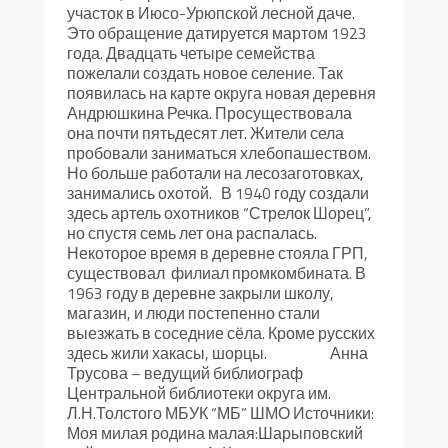
участок в Июсо-Урюпской лесной даче.
Это обращение датируется мартом 1923
года. Двадцать четыре семейства
пожелали создать новое селение. Так
появилась на карте округа новая деревня
Андрюшкина Речка. Просуществовала
она почти пятьдесят лет. Жители села
пробовали заниматься хлебопашеством.
Но больше работали на лесозаготовках,
занимались охотой. В 1940 году создали
здесь артель охотников “Стрелок Шорец”,
но спустя семь лет она распалась.
Некоторое время в деревне стояла ГРП,
существовал филиал промкомбината. В
1963 году в деревне закрыли школу,
магазин, и люди постепенно стали
выезжать в соседние сёла. Кроме русских
здесь жили хакасы, шорцы. Анна
Трусова – ведущий библиограф
Центральной библиотеки округа им.
Л.Н.Толстого МБУК “МБ” ШМО Источники:
Моя милая родина малая:Шарыповский