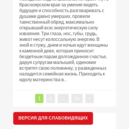
Красноярском крае за умение видеть
будущее и способность разговаривать с
душами давно умерших, провели
таинственный обряд, максимально
открывший всю энергетическую силу
изваяния. Три глаза, нос, губы, грудь,
живот несут колоссальную энергию. В
зной и стужу, днем и ночью идут женщины
к каменной деве, которая приносит
бездетным парам долгожданное счастье,
даруя супругам малышей, одинокие
встретят свою половинку, у разведенных
наладится семейная жизнь. Приходить к
идолу материнства в…
Навигация
Страница
Страница
Страница
1
2
…
14
»
по
записям
ВЕРСИЯ ДЛЯ СЛАБОВИДЯЩИХ