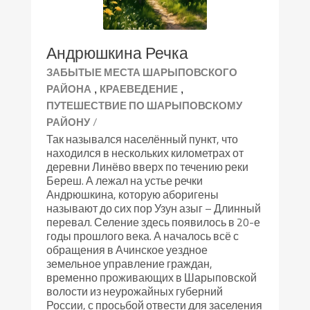
Андрюшкина Речка
ЗАБЫТЫЕ МЕСТА ШАРЫПОВСКОГО
,
,
РАЙОНА
КРАЕВЕДЕНИЕ
ПУТЕШЕСТВИЕ ПО ШАРЫПОВСКОМУ
/
РАЙОНУ
Так назывался населённый пункт, что
находился в нескольких километрах от
деревни Линёво вверх по течению реки
Береш. А лежал на устье речки
Андрюшкина, которую аборигены
называют до сих пор Узун азыг – Длинный
перевал. Селение здесь появилось в 20-е
годы прошлого века. А началось всё с
обращения в Ачинское уездное
земельное управление граждан,
временно проживающих в Шарыповской
волости из неурожайных губерний
России, с просьбой отвести для заселения