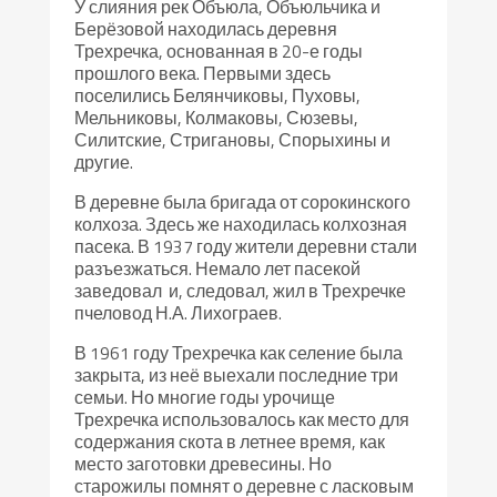
У слияния рек Объюла, Объюльчика и
Берёзовой находилась деревня
Трехречка, основанная в 20-е годы
прошлого века. Первыми здесь
поселились Белянчиковы, Пуховы,
Мельниковы, Колмаковы, Сюзевы,
Силитские, Стригановы, Спорыхины и
другие.
В деревне была бригада от сорокинского
колхоза. Здесь же находилась колхозная
пасека. В 1937 году жители деревни стали
разъезжаться. Немало лет пасекой
заведовал и, следовал, жил в Трехречке
пчеловод Н.А. Лихограев.
В 1961 году Трехречка как селение была
закрыта, из неё выехали последние три
семьи. Но многие годы урочище
Трехречка использовалось как место для
содержания скота в летнее время, как
место заготовки древесины. Но
старожилы помнят о деревне с ласковым