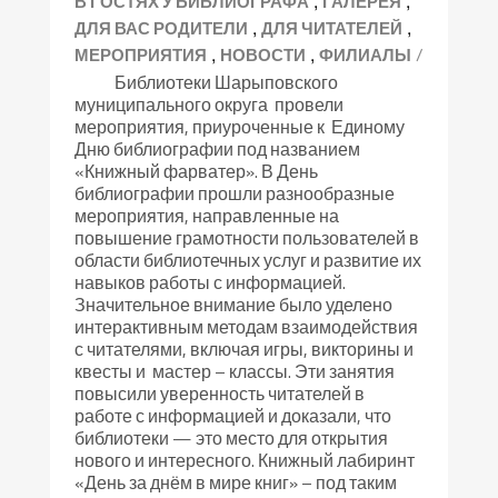
,
,
В ГОСТЯХ У БИБЛИОГРАФА
ГАЛЕРЕЯ
,
,
ДЛЯ ВАС РОДИТЕЛИ
ДЛЯ ЧИТАТЕЛЕЙ
,
,
/
МЕРОПРИЯТИЯ
НОВОСТИ
ФИЛИАЛЫ
Библиотеки Шарыповского
муниципального округа провели
мероприятия, приуроченные к Единому
Дню библиографии под названием
«Книжный фарватер». В День
библиографии прошли разнообразные
мероприятия, направленные на
повышение грамотности пользователей в
области библиотечных услуг и развитие их
навыков работы с информацией.
Значительное внимание было уделено
интерактивным методам взаимодействия
с читателями, включая игры, викторины и
квесты и мастер – классы. Эти занятия
повысили уверенность читателей в
работе с информацией и доказали, что
библиотеки — это место для открытия
нового и интересного. Книжный лабиринт
«День за днём в мире книг» – под таким