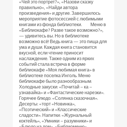
«Чей это портрет?», «Назови сказку
правильно», «Найди автора
произведения» и другие. Завершилось
мероприятие фотосессией с любимыми
книгами из фонда библиотеки. Меню в
«Библиокафе? Разве такое возможно?»,
— удивитесь вы. Но в библиотеке
возможно всё! Ведь книга — это пища для
ума и души. Каждая книга становится
вкусной, если чтение приносит
наслаждение. Также одним из ярких
событий стала встреча в форме
библиокафе «Моя любимая книга» в
библиотеке поселка Инголь. Меню
библиокафе было разнообразным:
Холодные закуски: «Почитай – ка –
узнавайка» и «Фантастические нарезки».
Горячее блюдо: «Солянка сказочная».
Десерты: «торт «Новинка»,
«Поэтический» и «Классические
сладости». Напитки: «Журнальный
коктейль», «Умники – разумники» и
«Блюдо на дом». «Библиоменю»