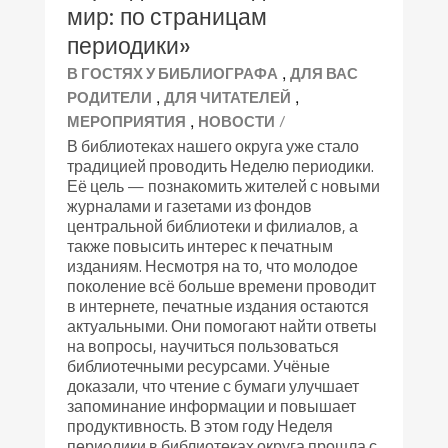
мир: по страницам
периодики»
,
В ГОСТЯХ У БИБЛИОГРАФА
ДЛЯ ВАС
,
,
РОДИТЕЛИ
ДЛЯ ЧИТАТЕЛЕЙ
,
/
МЕРОПРИЯТИЯ
НОВОСТИ
В библиотеках нашего округа уже стало
традицией проводить Неделю периодики.
Её цель — познакомить жителей с новыми
журналами и газетами из фондов
центральной библиотеки и филиалов, а
также повысить интерес к печатным
изданиям. Несмотря на то, что молодое
поколение всё больше времени проводит
в интернете, печатные издания остаются
актуальными. Они помогают найти ответы
на вопросы, научиться пользоваться
библиотечными ресурсами. Учёные
доказали, что чтение с бумаги улучшает
запоминание информации и повышает
продуктивность. В этом году Неделя
периодики в библиотеках округа прошла с