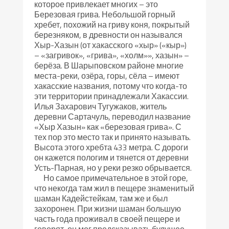
которое привлекает многих – это
Березовая грива. Небольшой горный
хребет, похожий на гриву коня, покрытый
березняком, в древности он назывался
Хыр-Хазын (от хакасского «хыр» («кыр»)
– «загривок», «грива», «холм»», хазын» –
берёза. В Шарыповском районе многие
места-реки, озёра, горы, сёла – имеют
хакасские названия, потому что когда-то
эти территории принадлежали Хакассии.
Илья Захарович Тугужаков, житель
деревни Сартачуль, переводил название
«Хыр Хазын» как «березовая грива». С
тех пор это место так и принято называть.
Высота этого хребта 433 метра. С дороги
он кажется пологим и тянется от деревни
Усть-Парная, но у реки резко обрывается.
Но самое примечательное в этой горе,
что некогда там жил в пещере знаменитый
шаман Кадейстейкам, там же и был
захоронен. При жизни шаман большую
часть года проживал в своей пещере и