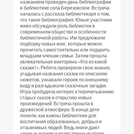
названием проведен день библиографии
в библиотеке села Березовское. Встреча
началась с рассказа библиотекаря о том,
что такое библиография. Юные участники
живо обсуждали роль библиотек в
современном обществе и особенности
библиотечной работы. Им предложили
подборку новых книг, которые можно
прочитать самостоятельно или подарить
младшим членам семьи. Затем прошла
увлекательная викторина «Кто из какой
сказки?». Ребята проверяли свои знания,
угадывая названия сказок по описанию
сюжетов, узнавали героев по внешнему
виду и разгадывали сказочные загадки.
Игра пробудила интерес к перечитыванию
старых сказок и открытию новых
произведений. Встреча прошла в
дружеской атмосфере. В конце дети
поняли, как важны библиотеки для
воспитания образованных, добрых и
отзывчивых людей. Ведь книги дают
ценные знания и нравственные уроки.