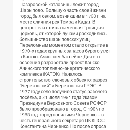
Назаровской котловины лежит город
Шарыпово. Большую часть своей жизни
город был селом, возникшим в 1760 г. на
месте слияния рек Темра и Кадат. В
центре села стояла каменная Троицкая
церковь, от которой лучами расходились
большинство шарыповских улиц.
Переломным моментом стало открытие в
1970-х годах крупных запасов бурого угля
в Канско-Ачинском бассейне. Для его
освоения разработали проект Канско-
Ачинского топливно-энергетического
комплекса (КАТЭК). Началось
строительство ключевых объекто: разрез
“Березовский” и Березовская ГРЭС. В
1977 году село получило статус рабочего
посёлка, а 31 июля 1981 года Указом
Президиума Верховного Совета РСФСР
было преобразовано в город. С 1984 по
1988 год, город носил имя Черненко – в
честь генерального секретаря ЦК КПСС
Константина Черненко. Но после опроса