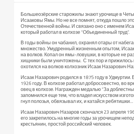
Большеозёрские старожилы знают урочище в Четыгы
Исааковы Ямы. Но не все помнят, откуда пошло эт
Отечественной войны. И связано оно с именем Ис
который работал в колхозе “Объединенный труд”.
В годы войны он чабанил, охранял отары от набега
множество. Умудренный жизненным опытом, Исаа
на волков. Копал он ямы-ловушки, в которые не раз
хищники были уничтожены. С тех пор и прижилось н
охотился на волков колхозник Исаак Назарович На
Исаак Назарович родился в 1875 году в Удмуртии. 
1926 году. В колхозе работал добросовестно, во в
овец в колхозе. Награжден медалью “За доблестны
запомнился еще тем, что владел искусством изгото
гнул полозья, обвязывал их, и катайся ребятишки…
Исаак Назарович Назаров скончался 23 апреля 1967
его закрепилось на многие годы за урочищем непода
крестьянин, простой российский человек.