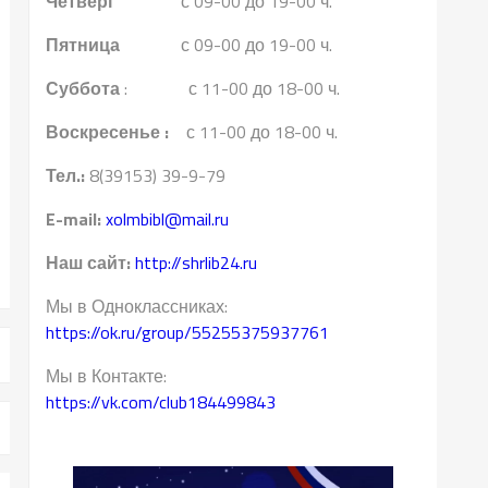
Четверг
с 09-00 до 19-00 ч.
Пятница
с 09-00 до 19-00 ч.
Суббота
: с 11-00 до 18-00 ч.
Воскресенье :
с 11-00 до 18-00 ч.
Тел.:
8(39153) 39-9-79
E-mail:
xolmbibl@mail.ru
Наш сайт:
http://shrlib24.ru
Мы в Одноклассниках:
https://ok.ru/group/55255375937761
Мы в Контакте:
https://vk.com/club184499843