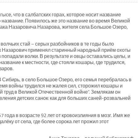
се, что в салбатских горах, которое носит название
о название. Появилось же это название во время Великой
аака Назаровича Назарова, жителя села Большое Озеро,
 волчьих стай – серых разбойников в те годы было
к Назарович применял старинный народный приём охоты
 попадали волки. В результате и овцы оставались целы, и
азвание к местности, где стояли кошары, где трудился,
заров.
В Сибирь, в село Большое Озеро, его семья перебралась в
ремя войны трудился не жалея сил, сторожил кошары и
й труд в Великой Отечественной войне”. Землякам он
вления детских санок: как для больших саней-розвальней
 года в возрасте 92 лет от кровоизлияния в мозг. Имя же
лёку от села, где более сорока лет прожил этот