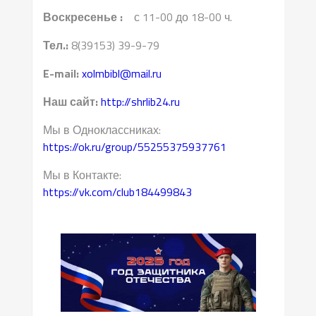
Воскресенье :
с 11-00 до 18-00 ч.
Тел.:
8(39153) 39-9-79
E-mail:
xolmbibl@mail.ru
Наш сайт:
http://shrlib24.ru
Мы в Одноклассниках:
https://ok.ru/group/55255375937761
Мы в Контакте:
https://vk.com/club184499843