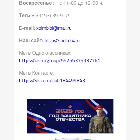
Воскресенье :
с 11-00 до 18-00 ч.
Тел.:
8(39153) 39-9-79
E-mail:
xolmbibl@mail.ru
Наш сайт:
http://shrlib24.ru
Мы в Одноклассниках:
https://ok.ru/group/55255375937761
Мы в Контакте:
https://vk.com/club184499843