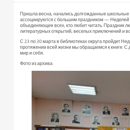
Пришла весна, начались долгожданные школьные 
ассоциируются с большим праздником — Неделей д
объединяющее всех, кто любит читать. Праздник л
литературных открытий, веселых приключений и в
С 23 по 30 марта в библиотеках округа пройдет Нед
протяжении всей жизни мы обращаемся к книге. С 
мир и себя.
Фото из архива