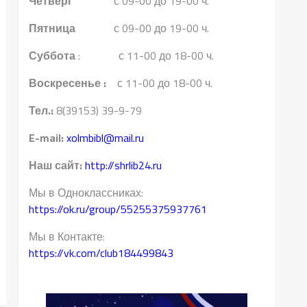
Четверг
с 09-00 до 19-00 ч.
Пятница
с 09-00 до 19-00 ч.
Суббота
: с 11-00 до 18-00 ч.
Воскресенье :
с 11-00 до 18-00 ч.
Тел.:
8(39153) 39-9-79
E-mail:
xolmbibl@mail.ru
Наш сайт:
http://shrlib24.ru
Мы в Одноклассниках:
https://ok.ru/group/55255375937761
Мы в Контакте:
https://vk.com/club184499843