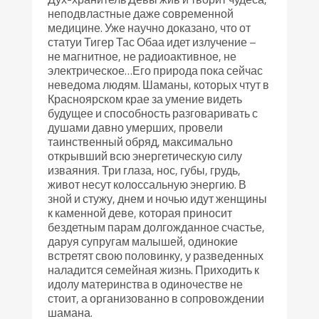
неподвластные даже современной
медицине. Уже научно доказано, что от
статуи Тигер Тас Обаа идет излучение –
не магнитное, не радиоактивное, не
электрическое…Его природа пока сейчас
неведома людям. Шаманы, которых чтут в
Красноярском крае за умение видеть
будущее и способность разговаривать с
душами давно умерших, провели
таинственный обряд, максимально
открывший всю энергетическую силу
изваяния. Три глаза, нос, губы, грудь,
живот несут колоссальную энергию. В
зной и стужу, днем и ночью идут женщины
к каменной деве, которая приносит
бездетным парам долгожданное счастье,
даруя супругам малышей, одинокие
встретят свою половинку, у разведенных
наладится семейная жизнь. Приходить к
идолу материнства в одиночестве не
стоит, а организованно в сопровождении
шамана.