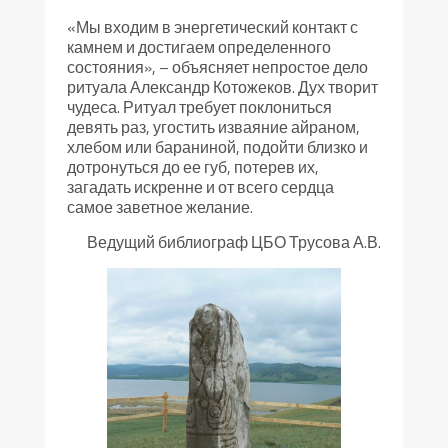
«Мы входим в энергетический контакт с
камнем и достигаем определенного
состояния», – объясняет непростое дело
ритуала Александр Котожеков. Дух творит
чудеса. Ритуал требует поклониться
девять раз, угостить изваяние айраном,
хлебом или бараниной, подойти близко и
дотронуться до ее губ, потерев их,
загадать искренне и от всего сердца
самое заветное желание.
Ведущий библиограф ЦБО Трусова А.В.