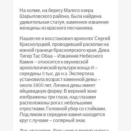
На холме, на берегу Малого озера
Шарыповского района, была найдена
удивительная статуя, каменное изваяние
женщины из красного песчанника.
Нашел ее и восстановил археолог Сергей
Краснолуцкий, проводивший раскопки на
южной границе Красноярского края. Дева
Тигер Тас Обаа – Изваяние Небесного
Камня – относится к окуневской
археологической культуре конца III –
середины II тыс. до н.э. Экспертиза
установила возраст каменной девы –
около 3800 лет. Личина девы имеет
яйцевидную форму. В верхней зоне
изображены три глаза, над глазами
расположены рога с небольшими
отростками. Головной убор со стойками.
Под ликом в середине камня находится
круг с лучами – солярный знак.
Дух-хранитель Девы жив и творит чудеса,