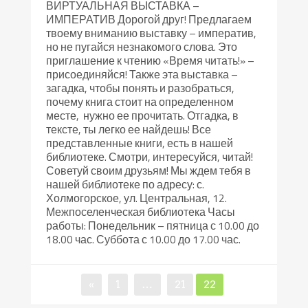
ВИРТУАЛЬНАЯ ВЫСТАВКА –
ИМПЕРАТИВ Дорогой друг! Предлагаем
твоему вниманию выставку – императив,
но не пугайся незнакомого слова. Это
приглашение к чтению «Время читать!» –
присоединяйся! Также эта выставка –
загадка, чтобы понять и разобраться,
почему книга стоит на определенном
месте, нужно ее прочитать. Отгадка, в
тексте, ты легко ее найдешь! Все
представленные книги, есть в нашей
библиотеке. Смотри, интересуйся, читай!
Советуй своим друзьям! Мы ждем тебя в
нашей библиотеке по адресу: с.
Холмогорское, ул. Центральная, 12.
Межпоселенческая библиотека Часы
работы: Понедельник – пятница с 10.00 до
18.00 час. Суббота с 10.00 до 17.00 час.
Навигация
Страница
Страница
Страница
«
1
…
21
22
по