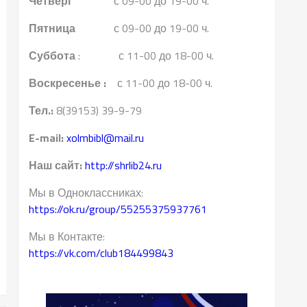
Четверг
с 09-00 до 19-00 ч.
Пятница
с 09-00 до 19-00 ч.
Суббота
: с 11-00 до 18-00 ч.
Воскресенье :
с 11-00 до 18-00 ч.
Тел.:
8(39153) 39-9-79
E-mail:
xolmbibl@mail.ru
Наш сайт:
http://shrlib24.ru
Мы в Одноклассниках:
https://ok.ru/group/55255375937761
Мы в Контакте:
https://vk.com/club184499843